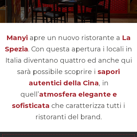
Manyi
apre un nuovo ristorante a
La
Spezia
. Con questa apertura i locali in
Italia diventano quattro ed anche qui
sarà possibile scoprire i
sapori
autentici della Cina
, in
quell’
atmosfera elegante e
sofisticata
che caratterizza tutti i
ristoranti del brand.