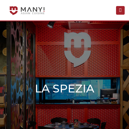
×
Togg
navi
LA SPEZIA