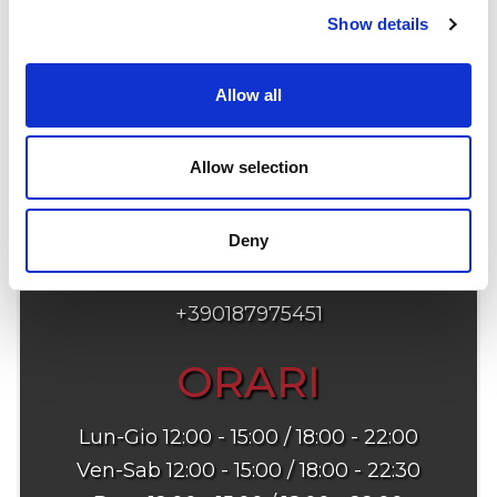
Show details
Allow all
INDIRIZZO
Allow selection
Via Fontevivo, 17 - La Spezia
Deny
TELEFONO
+390187975451
ORARI
Lun-Gio 12:00 - 15:00 / 18:00 - 22:00
Ven-Sab 12:00 - 15:00 / 18:00 - 22:30